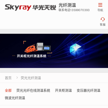
光纤测温

联系电话13599070393
导航

客服
首页
荧光光纤测温

全部
荧光光纤在线测温系统
开关柜测温
变压器光纤测温
微波光纤测温