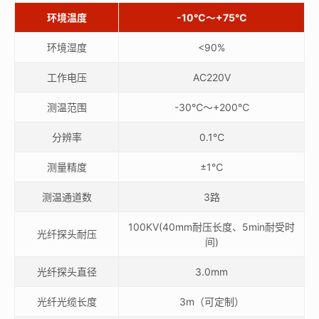
环境温度
-10℃～+75℃
环境湿度
<90%
工作电压
AC220V
测温范围
-30℃～+200℃
分辨率
0.1℃
测量精度
±1℃
测温通道数
3路
100KV(40mm耐压长度、5min耐受时
光纤探头耐压
间)
光纤探头直径
3.0mm
光纤光缆长度
3m（可定制）