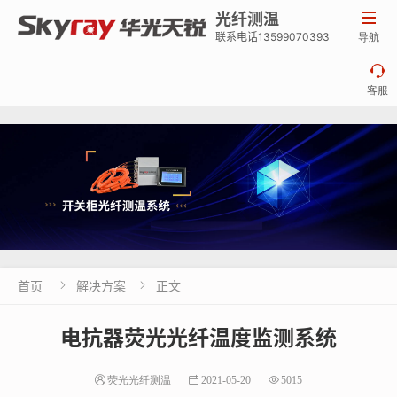
光纤测温

联系电话13599070393
导航

客服
首页
解决方案
正文


电抗器荧光光纤温度监测系统
荧光光纤测温
2021-05-20
5015